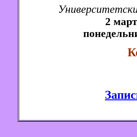
Университетский
2 март
понедельни
К
Запис