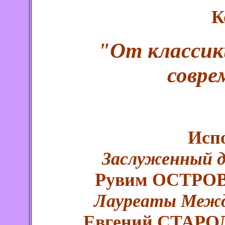
К
"От классик
совре
Исп
Заслуженный д
Рувим ОСТРОВ
Лауреаты Межд
Евгений СТАРО