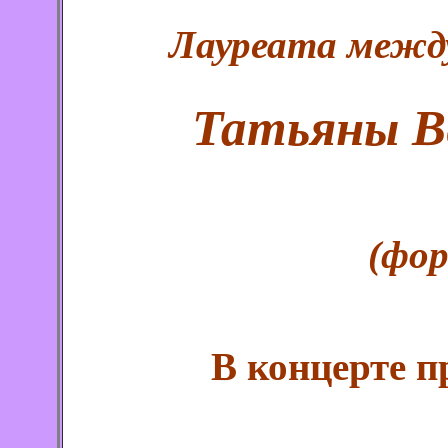
Лауреата межд
Татьяны В
(фо
В концерте п