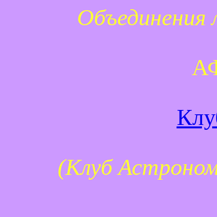
Объединения 
А
Клу
(Клуб Астроном