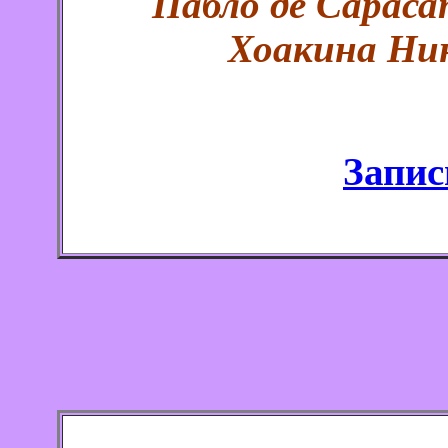
Пабло де Сараса
Хоакина Ни
Запис