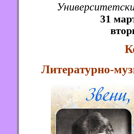
Университетский
31 мар
втор
К
Литературно-му