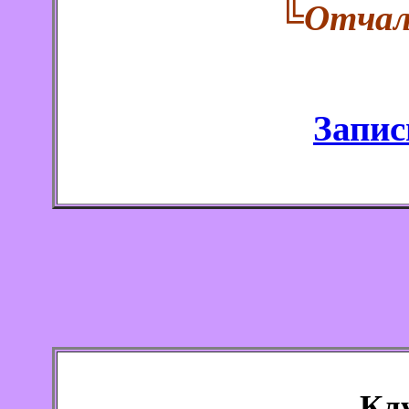
╚Отчал
Запис
Кл