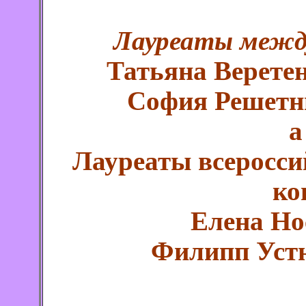
Лауреаты межд
Татьяна Верете
София Решетн
а
Лауреаты всеросс
ко
Елена Но
Филипп Уст