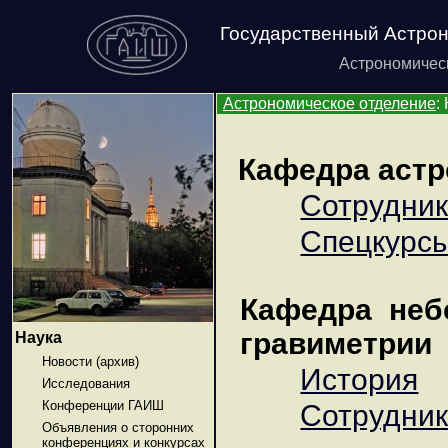
Государственный Астрон
Астрономическ
Астрономическое отделение
:
Кафедра астр
Сотрудни
Cпецкурс
Кафедра неб
гравиметрии
Наука
Новости (архив)
История
Исследования
Конференции ГАИШ
Сотрудни
Объявления о сторонних
конференциях и конкурсах