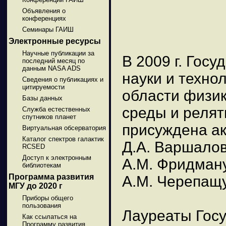
Объявления о
конференциях
Семинары ГАИШ
Электронные ресурсы
Научные публикации за
В 2009 г. Гос
последний месяц по
данным NASA ADS
науки и техно
Сведения о публикациях и
цитируемости
области физик
Базы данных
среды и релят
Служба естественных
спутников планет
присуждена а
Виртуальная обсерватория
Каталог спектров галактик
Д.А. Варшалов
RCSED
Доступ к электронным
А.М. Фридману
библиотекам
Программа развития
А.М. Черепащу
МГУ до 2020 г
Приборы общего
пользования
Лауреаты Гос
Как ссылаться на
Программу развития