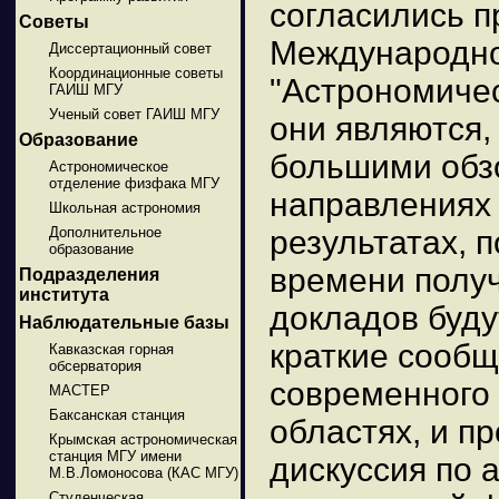
согласились п
Советы
Международно
Диссертационный совет
Координационные советы
"Астрономичес
ГАИШ МГУ
Ученый совет ГАИШ МГУ
они являются,
Образование
большими обз
Астрономическое
отделение физфака МГУ
направлениях
Школьная астрономия
Дополнительное
результатах, 
образование
времени получ
Подразделения
института
докладов буд
Наблюдательные базы
краткие сооб
Кавказская горная
обсерватория
современного 
МАСТЕР
Баксанская станция
областях, и п
Крымская астрономическая
станция МГУ имени
дискуссия по
М.В.Ломоносова (КАС МГУ)
Студенческая