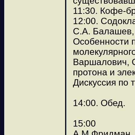
существовавш
11:30. Кофе-б
12:00. Содокл
С.А. Балашев,
Особенности п
молекулярного
Варшалович, 
протона и эле
Дискуссия по 
14:00. Обед.
15:00
А.М.Фридман.