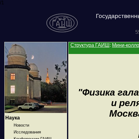
/1
Государственн
5
Структура ГАИШ
:
Мини-колл
"Физика гал
и рел
Москва
Наука
Новости
Исследования
Конференции ГАИШ