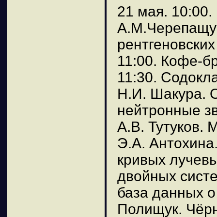
21 мая. 10:00.
А.М.Черепащу
рентгеновских
11:00. Кофе-б
11:30. Содокл
Н.И. Шакура. 
нейтронные зв
А.В. Тутуков.
Э.А. Антохина
кривых лучевы
двойных систе
база данных о
Полищук. Чёр