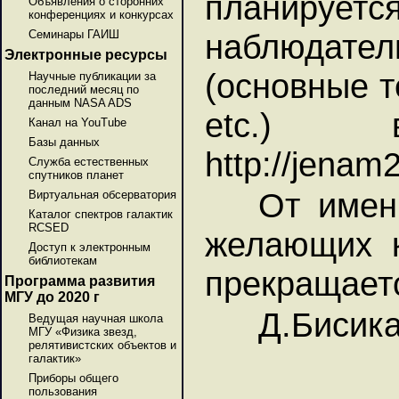
планируется
Объявления о сторонних
конференциях и конкурсах
Семинары ГАИШ
наблюдате
Электронные ресурсы
(основные т
Научные публикации за
последний месяц по
данным NASA ADS
etc.)
Канал на YouTube
Базы данных
http://jenam
Служба естественных
спутников планет
От имен
Виртуальная обсерватория
Каталог спектров галактик
RCSED
желающих к
Доступ к электронным
библиотекам
прекращаетс
Программа развития
МГУ до 2020 г
Д.Бисика
Ведущая научная школа
МГУ «Физика звезд,
релятивистских объектов и
галактик»
Приборы общего
пользования