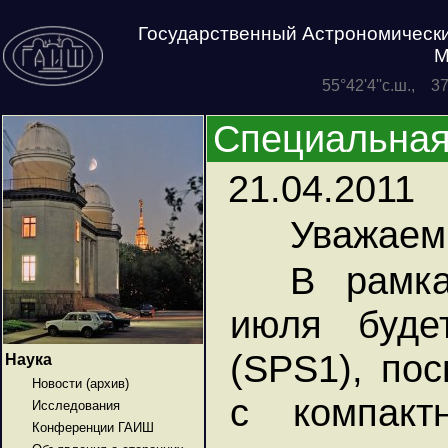
Государственный Астрономически
М
55°42'4''с.ш., 3
Специальная
21.04.2011
Уважаем
В рамка
июля буде
(SPS1), по
Наука
Новости (архив)
с компакт
Исследования
Конференции ГАИШ