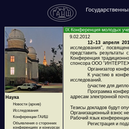
Государственны
IX Конференция молодых уче
9.02.2012
12–13 апреля 201
исследования", посвяще
представить результаты 
Конференция традиционно
спонсора ООО "ИНТЕРТЕ
Организатор конф
К участию в конфе
исследований.
(участие для дипл
Программа конфере
адресам электронной почт
Наука
Новости (архив)
Тезисы докладов будут оп
Исследования
Организационный взнос не 
Конференции ГАИШ
Рабочий язык конференции
Объявления о сторонних
Регистрация и пода
конференциях и конкурсах