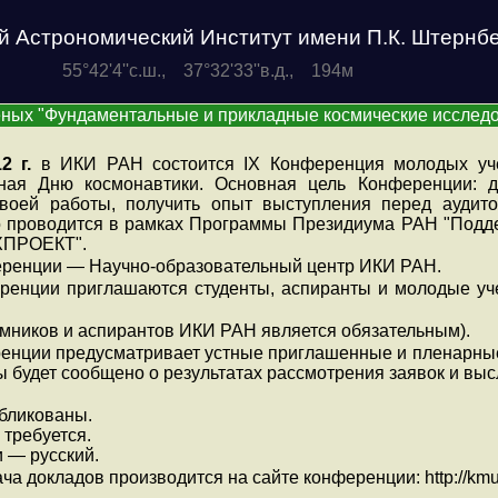
й Астрономический Институт имени П.К. Штернб
55°42'4''с.ш., 37°32'33''в.д., 194м
ных "Фундаментальные и прикладные космические исслед
2 г.
в ИКИ РАН состоится IX Конференция молодых уче
нная Дню космонавтики. Основная цель Конференции: 
своей работы, получить опыт выступления перед аудито
 проводится в рамках Программы Президиума РАН "Подде
ХПРОЕКТ".
еренции — Научно-образовательный центр ИКИ РАН.
ренции приглашаются студенты, аспиранты и молодые уче
омников и аспирантов ИКИ РАН является обязательным).
нции предусматривает устные приглашенные и пленарные д
ы будет сообщено о результатах рассмотрения заявок и в
убликованы.
требуется.
 — русский.
ча докладов производится на сайте конференции: http://kmu