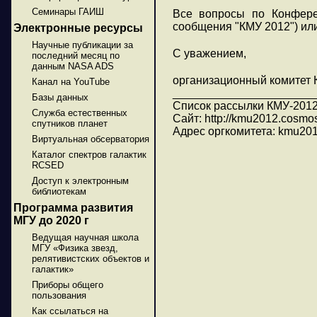
Семинары ГАИШ
Все вопросы по Конфере
сообщения "КМУ 2012") или
Электронные ресурсы
Научные публикации за
С уважением,
последний месяц по
данным NASA ADS
организационный комитет
Канал на YouTube
______________________
Базы данных
Список рассылки КМУ-201
Служба естественных
Сайт: http://kmu2012.cosmos
спутников планет
Адрес оргкомитета: kmu20
Виртуальная обсерватория
Каталог спектров галактик
RCSED
Доступ к электронным
библиотекам
Программа развития
МГУ до 2020 г
Ведущая научная школа
МГУ «Физика звезд,
релятивистских объектов и
галактик»
Приборы общего
пользования
Как ссылаться на