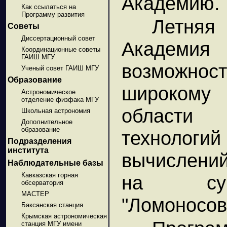
Академию.
Как ссылаться на
Программу развития
Летня
Советы
Диссертационный совет
Академи
Координационные советы
ГАИШ МГУ
возможно
Ученый совет ГАИШ МГУ
Образование
широкому 
Астрономическое
отделение физфака МГУ
области
Школьная астрономия
Дополнительное
образование
техноло
Подразделения
института
вычислений
Наблюдательные базы
Кавказская горная
на суп
обсерватория
МАСТЕР
"Ломоносов
Баксанская станция
Крымская астрономическая
станция МГУ имени