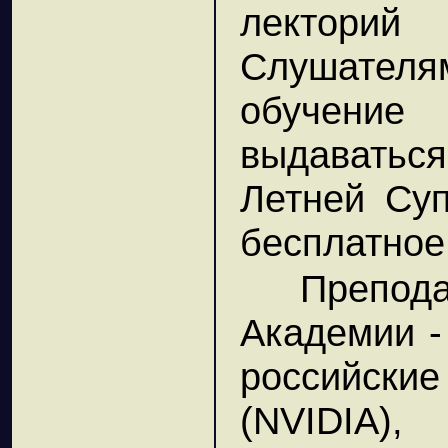
лектори
Слушател
обучени
выдаваться
Летней Су
бесплатное
Препо
Академии -
российские
(NVIDIA)