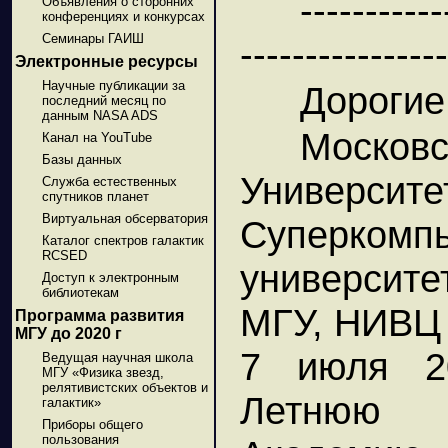
-----------
Объявления о сторонних
конференциях и конкурсах
Семинары ГАИШ
----------------
Электронные ресурсы
Научные публикации за
Дорогие
последний месяц по
данным NASA ADS
Моско
Канал на YouTube
Базы данных
Университ
Служба естественных
спутников планет
Виртуальная обсерватория
Суперком
Каталог спектров галактик
RCSED
университе
Доступ к электронным
библиотекам
МГУ, НИВЦ 
Программа развития
МГУ до 2020 г
7 июля 2
Ведущая научная школа
МГУ «Физика звезд,
релятивистских объектов и
Летнюю 
галактик»
Приборы общего
пользования