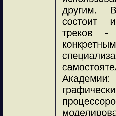
другим. 
состоит 
треков -
конкретным
специализа
самостоят
Академи
графиче
процессо
моделиро