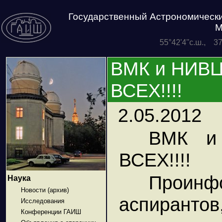
Государственный Астрономически
М
55°42'4''с.ш., 3
ВМК и НИВЦ
ВСЕХ!!!!
2.05.2012
ВМК и
ВСЕХ!!!!
Проинфо
Наука
Новости (архив)
аспирантов
Исследования
Конференции ГАИШ