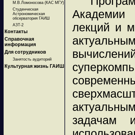
Прогр
М.В.Ломоносова (КАС МГУ)
Студенческая
Академии
Астрономическая
обсерватория ГАИШ
лекций и м
АЗТ-2
Контакты
актуальны
Справочная
информация
вычислени
Для сотрудников
Занятость аудиторий
суперко
Культурная жизнь ГАИШ
современны
сверхмасш
актуальны
задачам 
использова