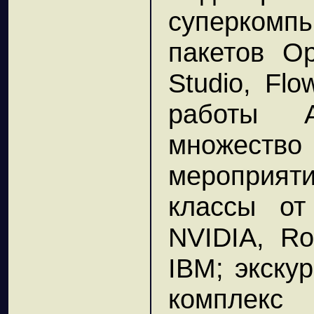
суперком
пакетов Op
Studio, Fl
работы А
множест
мероприят
классы от 
NVIDIA, Ro
IBM; экску
комплекс 