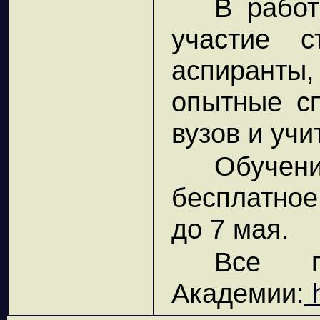
В работ
участие с
аспиранты,
опытные сп
вузов и учи
Обуче
бесплатное
до 7 мая.
Все п
Академии:
h