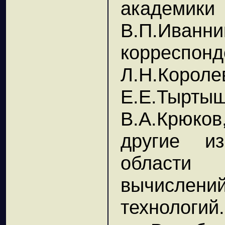
академи
В.П.Иванни
корреспон
Л.Н.Короле
Е.Е.Тыр
В.А.Крюко
другие и
области 
вычислен
технологий.