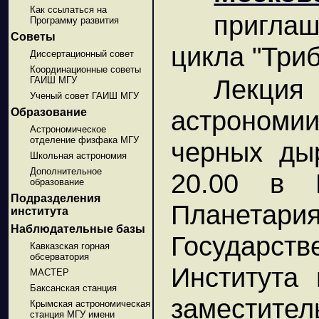
Как ссылаться на
пригла
Программу развития
Советы
цикла "Триб
Диссертационный совет
Координационные советы
Лекция
ГАИШ МГУ
Ученый совет ГАИШ МГУ
астрономи
Образование
Астрономическое
отделение физфака МГУ
черных дыр
Школьная астрономия
Дополнительное
20.00 в 
образование
Подразделения
Планетар
института
Наблюдательные базы
Государст
Кавказская горная
обсерватория
Института 
МАСТЕР
Баксанская станция
заместите
Крымская астрономическая
станция МГУ имени