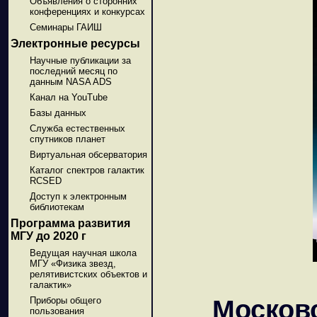
Объявления о сторонних
конференциях и конкурсах
Семинары ГАИШ
Электронные ресурсы
Научные публикации за
последний месяц по
данным NASA ADS
Канал на YouTube
Базы данных
Служба естественных
спутников планет
Виртуальная обсерватория
Каталог спектров галактик
RCSED
Доступ к электронным
библиотекам
Программа развития
МГУ до 2020 г
Ведущая научная школа
МГУ «Физика звезд,
релятивистских объектов и
галактик»
Москов
Приборы общего
пользования