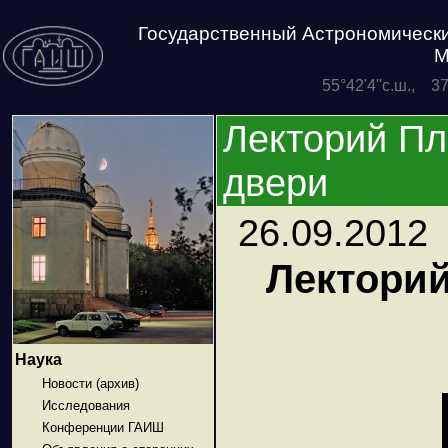
Государственный Астрономически
М
55°42'4''с.ш., 3
Лекторий Пл
двери
26.09.2012
Лекторий
Наука
Новости (архив)
Исследования
Конференции ГАИШ