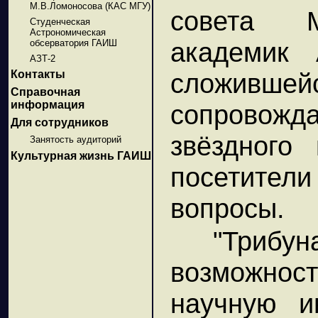
М.В.Ломоносова (КАС МГУ)
совета М
Студенческая
Астрономическая
академик 
обсерватория ГАИШ
АЗТ-2
сложившей
Контакты
Справочная
информация
сопровожд
Для сотрудников
звёздного
Занятость аудиторий
Культурная жизнь ГАИШ
посетите
вопросы.
"Трибун
возможнос
научную и