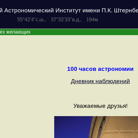
й Астрономический Институт имени П.К. Штернб
55°42'4''с.ш., 37°32'33''в.д., 194м
сех желающих
100 часов астрономии
Дневник наблюдений
Уважаемые друзья!