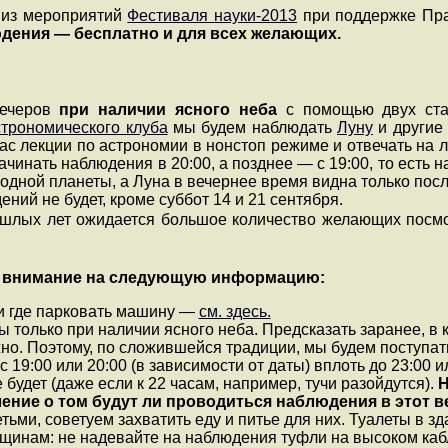
о из мероприятий
Фестиваля науки-2013
при поддержке Пра
дения — бесплатно и для всех желающих.
вечеров
при наличии ясного неба
с помощью двух стац
строномического клуба
мы будем наблюдать
Луну
и другие 
ас лекции по астрономии в нонстоп режиме и отвечать на
чинать наблюдения в 20:00, а позднее — с 19:00, то есть на
 одной планеты, а Луна в вечернее время видна только пос
ий не будет, кроме суббот 14 и 21 сентября.
шлых лет ожидается большое количество желающих посмот
 внимание на следующую информацию:
 и где парковать машину —
см. здесь.
только при наличии ясного неба. Предсказать заранее, в к
о. Поэтому, по сложившейся традиции, мы будем поступать 
 19:00 или 20:00 (в зависимости от даты) вплоть до 23:00 
будет (даже если к 22 часам, например, тучи разойдутся).
Н
ние о том будут ли проводиться наблюдения в этот в
тьми, советуем захватить еду и питье для них. Туалеты в зд
щинам: не надевайте на наблюдения туфли на высоком кабл