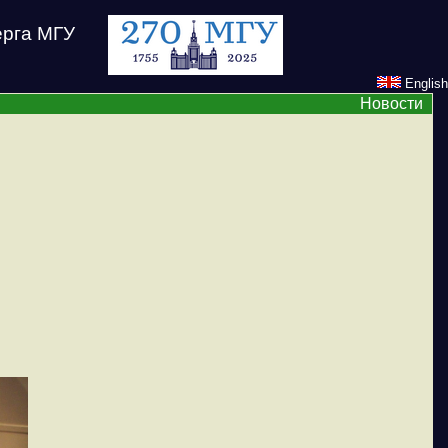
ерга МГУ
English
Новости