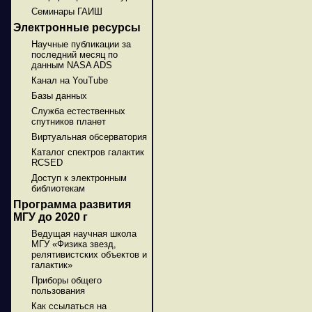
Семинары ГАИШ
Электронные ресурсы
Научные публикации за
последний месяц по
данным NASA ADS
Канал на YouTube
Базы данных
Служба естественных
спутников планет
Виртуальная обсерватория
Каталог спектров галактик
RCSED
Доступ к электронным
библиотекам
Программа развития
МГУ до 2020 г
Ведущая научная школа
МГУ «Физика звезд,
релятивистских объектов и
галактик»
Приборы общего
пользования
Как ссылаться на