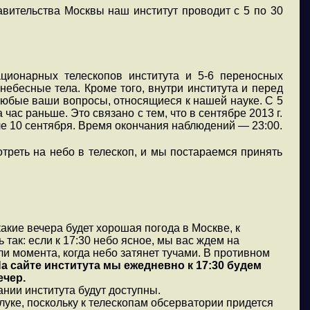
вительства Москвы наш институт проводит с 5 по 30
ионарных телескопов института и 5-6 переносных
небесные тела. Кроме того, внутри института и перед
 любые ваши вопросы, относящиеся к нашей науке. С 5
 час раньше. Это связано с тем, что в сентябре 2013 г.
ле 10 сентября. Время окончания наблюдений — 23:00.
реть на небо в телескоп, и мы постараемся принять
акие вечера будет хорошая погода в Москве, к
так: если к 17:30 небо ясное, мы вас ждем на
или момента, когда небо затянет тучами. В противном
а сайте института мы ежедневно к 17:30 будем
ечер.
ании института будут доступны.
уке, поскольку к телескопам обсерватории придется