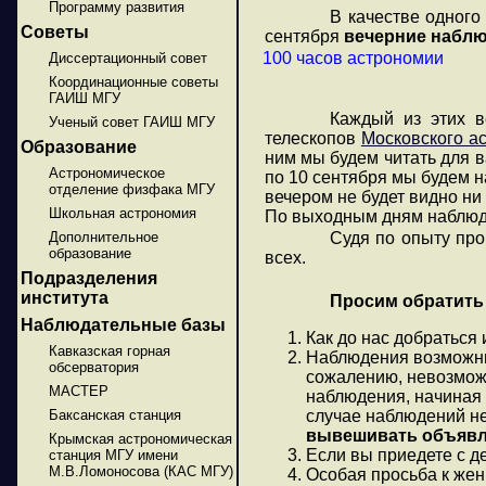
Программу развития
В качестве одног
Советы
сентября
вечерние наблю
100 часов астрономии
Диссертационный совет
Координационные советы
ГАИШ МГУ
Каждый из этих 
Ученый совет ГАИШ МГУ
телескопов
Московского а
Образование
ним мы будем читать для в
Астрономическое
по 10 сентября мы будем на
отделение физфака МГУ
вечером не будет видно ни
Школьная астрономия
По выходным дням наблюден
Дополнительное
Судя по опыту про
образование
всех.
Подразделения
института
Просим обратить
Наблюдательные базы
Как до нас добраться
Кавказская горная
Наблюдения возможны 
обсерватория
сожалению, невозможн
МАСТЕР
наблюдения, начиная с
Баксанская станция
случае наблюдений не 
вывешивать объявле
Крымская астрономическая
Если вы приедете с де
станция МГУ имени
М.В.Ломоносова (КАС МГУ)
Особая просьба к жен