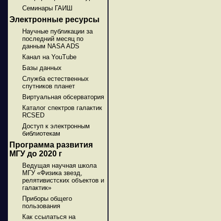
Семинары ГАИШ
Электронные ресурсы
Научные публикации за
последний месяц по
данным NASA ADS
Канал на YouTube
Базы данных
Служба естественных
спутников планет
Виртуальная обсерватория
Каталог спектров галактик
RCSED
Доступ к электронным
библиотекам
Программа развития
МГУ до 2020 г
Ведущая научная школа
МГУ «Физика звезд,
релятивистских объектов и
галактик»
Приборы общего
пользования
Как ссылаться на