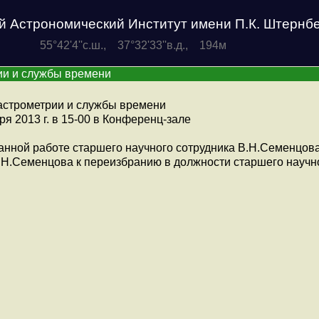
й Астрономический Институт имени П.К. Штернб
55°42'4''с.ш., 37°32'33''в.д., 194м
ии и службы времени
астрометрии и службы времени
ря 2013 г. в 15-00 в Конференц-зале
ланной работе старшего научного сотрудника В.Н.Семенцова
.Н.Семенцова к переизбранию в должности старшего научно