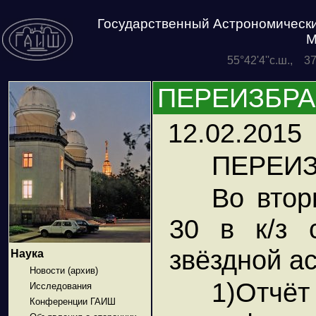
Государственный Астрономически
М
55°42'4''с.ш., 3
ПЕРЕИЗБР
12.02.2015
ПЕРЕИ
Во втор
30 в к/з 
звёздной а
Наука
Новости (архив)
1)Отчё
Исследования
Конференции ГАИШ