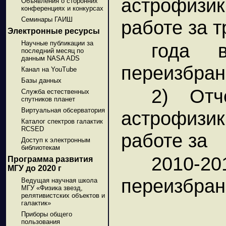
астрофиз
Объявления о сторонних
конференциях и конкурсах
Семинары ГАИШ
работе за т
Электронные ресурсы
Научные публикации за
года 
последний месяц по
данным NASA ADS
переизбран
Канал на YouTube
Базы данных
2) Отч
Служба естественных
спутников планет
Виртуальная обсерватория
астрофиз
Каталог спектров галактик
RCSED
работе за
Доступ к электронным
библиотекам
2010-20
Программа развития
МГУ до 2020 г
переизбран
Ведущая научная школа
МГУ «Физика звезд,
релятивистских объектов и
галактик»
Приборы общего
пользования