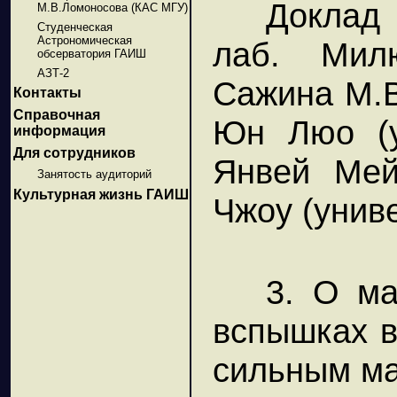
Доклад 
М.В.Ломоносова (КАС МГУ)
Студенческая
Астрономическая
лаб. Милю
обсерватория ГАИШ
АЗТ-2
Сажина М.В.
Контакты
Справочная
Юн Люо (у
информация
Для сотрудников
Янвей Мей
Занятость аудиторий
Культурная жизнь ГАИШ
Чжоу (унив
3. О ма
вспышках в
сильным ма