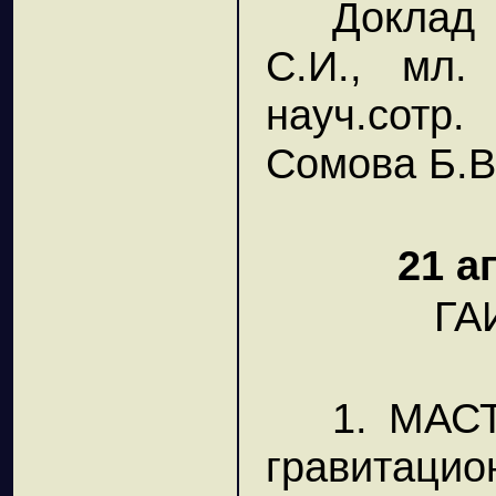
Доклад 
C.И., мл. 
науч.сотр.
Сомова Б.В
21 а
ГА
1. МАСТ
гравитацио