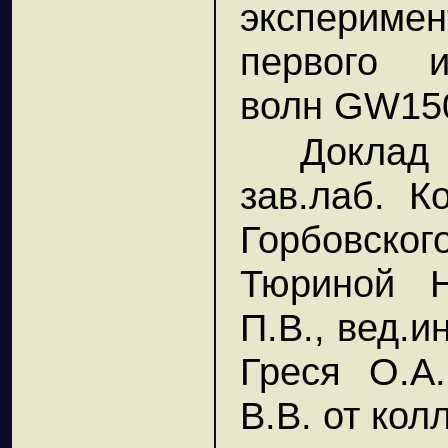
эксперим
первого и
волн GW15
Доклад
зав.лаб. Ко
Горбовско
Тюриной Н
П.В., вед.и
Греся О.А.
В.В. от ко