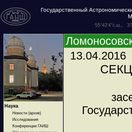
Государственный Астрономически
М
55°42'4''с.ш., 3
Ломоносовск
13.04.2016
СЕКЦ
зас
Наука
Государс
Новости (архив)
Исследования
Конференции ГАИШ