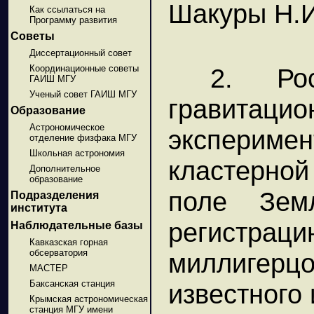
Шакуры Н.И
Как ссылаться на
Программу развития
Советы
Диссертационный совет
Координационные советы
2. Рос
ГАИШ МГУ
Ученый совет ГАИШ МГУ
гравитацио
Образование
Астрономическое
эксперим
отделение физфака МГУ
Школьная астрономия
кластерной
Дополнительное
образование
поле Зем
Подразделения
института
регистрац
Наблюдательные базы
Кавказская горная
обсерватория
миллиге
МАСТЕР
Баксанская станция
известного 
Крымская астрономическая
станция МГУ имени