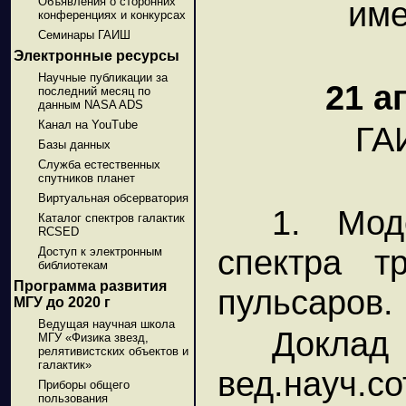
Объявления о сторонних
име
конференциях и конкурсах
Семинары ГАИШ
Электронные ресурсы
Научные публикации за
21 а
последний месяц по
данным NASA ADS
Канал на YouTube
ГА
Базы данных
Служба естественных
спутников планет
Виртуальная обсерватория
1. Мод
Каталог спектров галактик
RCSED
спектра тр
Доступ к электронным
библиотекам
Программа развития
пульсаров.
МГУ до 2020 г
Ведущая научная школа
Доклад 
МГУ «Физика звезд,
релятивистских объектов и
галактик»
вед.науч.со
Приборы общего
пользования