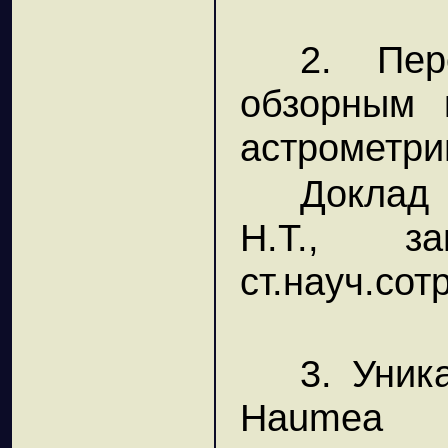
2. Пер
обзорным 
астрометри
Доклад
Н.Т., за
ст.науч.сот
3. Уник
Haumea 