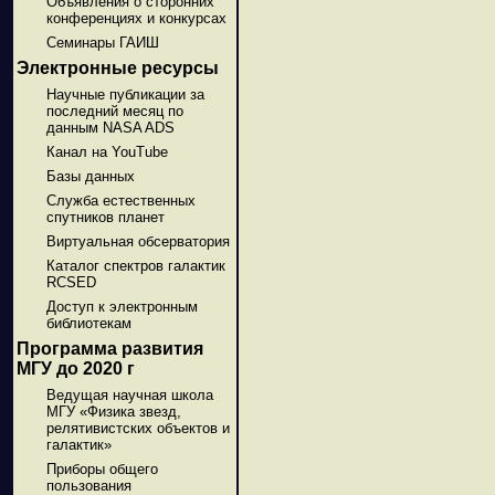
Объявления о сторонних
конференциях и конкурсах
Семинары ГАИШ
Электронные ресурсы
Научные публикации за
последний месяц по
данным NASA ADS
Канал на YouTube
Базы данных
Служба естественных
спутников планет
Виртуальная обсерватория
Каталог спектров галактик
RCSED
Доступ к электронным
библиотекам
Программа развития
МГУ до 2020 г
Ведущая научная школа
МГУ «Физика звезд,
релятивистских объектов и
галактик»
Приборы общего
пользования