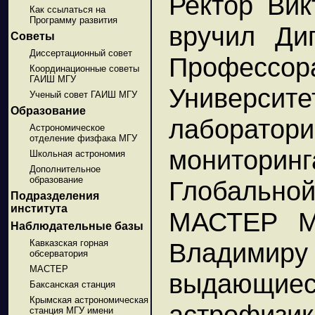
Ректор Вик
Как ссылаться на
Программу развития
вручил Ди
Советы
Диссертационный совет
Профес
Координационные советы
ГАИШ МГУ
Универс
Ученый совет ГАИШ МГУ
Образование
лаборат
Астрономическое
отделение физфака МГУ
мониторинг
Школьная астрономия
Дополнительное
образование
Глобальной
Подразделения
института
МАСТЕР МГ
Наблюдательные базы
Кавказская горная
Владими
обсерватория
МАСТЕР
выдающиес
Баксанская станция
Крымская астрономическая
астрофиз
станция МГУ имени