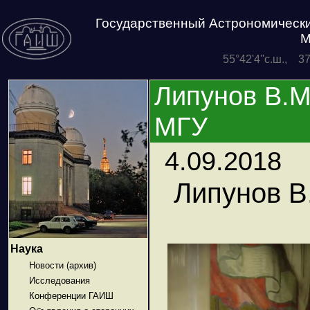
Государственный Астрономически
М
55°42'4''с.ш., 3
Липунов В.М
МГУ
4.09.2018
Липунов В
Наука
Новости (архив)
Исследования
Конференции ГАИШ