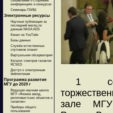
Объявления о сторонних
конференциях и конкурсах
Семинары ГАИШ
Электронные ресурсы
Научные публикации за
последний месяц по
данным NASA ADS
Канал на YouTube
Базы данных
Служба естественных
спутников планет
Виртуальная обсерватория
Каталог спектров галактик
RCSED
Доступ к электронным
библиотекам
1 се
Программа развития
МГУ до 2020 г
торжестве
Ведущая научная школа
МГУ «Физика звезд,
релятивистских объектов и
зале МГУ
галактик»
Приборы общего
пользования