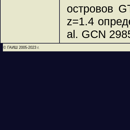
островов G
z=1.4 опреде
al. GCN 298
© ГАИШ 2005-2023 г.