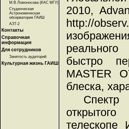
М.В.Ломоносова (КАС МГУ)
2010, Advan
Студенческая
Астрономическая
обсерватория ГАИШ
http://obse
АЗТ-2
Контакты
изображе
Справочная
информация
реального
Для сотрудников
Занятость аудиторий
быстро пе
Культурная жизнь ГАИШ
MASTER OT
блеска, хар
Спектр
открытого
телескопе 