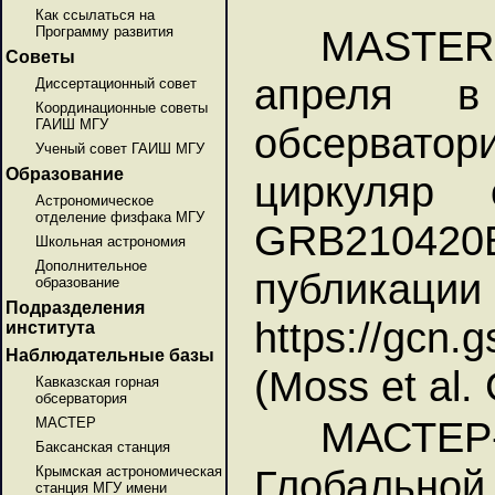
Как ссылаться на
MASTER
Программу развития
Советы
апреля в
Диссертационный совет
Координационные советы
ГАИШ МГУ
обсервато
Ученый совет ГАИШ МГУ
Образование
циркуляр 
Астрономическое
отделение физфака МГУ
GRB210420
Школьная астрономия
Дополнительное
публикаци
образование
Подразделения
https://gcn.
института
Наблюдательные базы
(Moss et al
Кавказская горная
обсерватория
МАСТЕР
МАСТЕР
Баксанская станция
Глобальной
Крымская астрономическая
станция МГУ имени