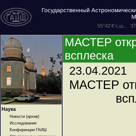
Государственный Астрономически
М
55°42'4''с.ш., 3
МАСТЕР откр
всплеска
23.04.2021
МАСТЕР отк
всп
Наука
Новости (архив)
Исследования
Конференции ГАИШ