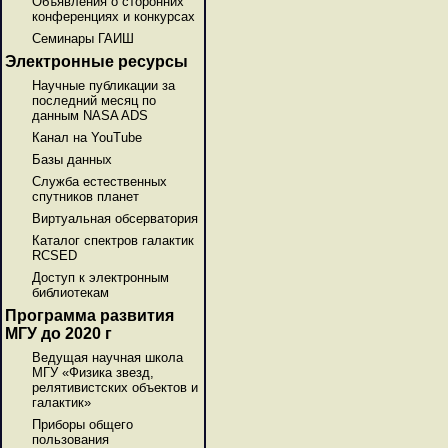
Объявления о сторонних
конференциях и конкурсах
Семинары ГАИШ
Электронные ресурсы
Научные публикации за
последний месяц по
данным NASA ADS
Канал на YouTube
Базы данных
Служба естественных
спутников планет
Виртуальная обсерватория
Каталог спектров галактик
RCSED
Доступ к электронным
библиотекам
Программа развития
МГУ до 2020 г
Ведущая научная школа
МГУ «Физика звезд,
релятивистских объектов и
галактик»
Приборы общего
пользования