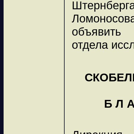
Штернбе
Ломоносо
объявить
отдела исс
СКОБЕЛЕ
Б Л А