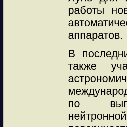
работы нов
автомат
аппаратов.
В последн
также уч
астроном
междунаро
по выпо
нейтрон