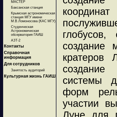
МАСТЕР
Баксанская станция
координа
Крымская астрономическая
станция МГУ имени
послужив
М.В.Ломоносова (КАС МГУ)
Студенческая
Астрономическая
глобусов,
обсерватория ГАИШ
АЗТ-2
создание м
Контакты
Справочная
кратеров 
информация
Для сотрудников
создание 
Занятость аудиторий
Культурная жизнь ГАИШ
системы д
форм рел
участии в
Луне для 