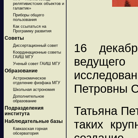
релятивистских объектов и
галактик»
Приборы общего
пользования
Как ссылаться на
Программу развития
Советы
16 декаб
Диссертационный совет
Координационные советы
ГАИШ МГУ
ведущего
Ученый совет ГАИШ МГУ
Образование
исследован
Астрономическое
отделение физфака МГУ
Петровны С
Школьная астрономия
Дополнительное
образование
Татьяна Пе
Подразделения
института
таких круп
Наблюдательные базы
Кавказская горная
обсерватория
создание