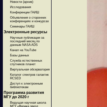
Новости (архив)
Исследования
Конференции ГАИШ
Объявления о сторонних
конференциях и конкурсах
Семинары ГАИШ
Электронные ресурсы
Научные публикации за
последний месяц по
данным NASA ADS
Канал на YouTube
Базы данных
Служба естественных
спутников планет
Виртуальная обсерватория
Каталог спектров галактик
RCSED
Доступ к электронным
библиотекам
Программа развития
МГУ до 2020 г
Ведущая научная школа
МГУ «Физика звезд,