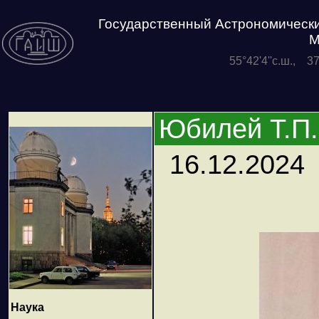
Государственный Астрономически
М
55°42'4''с.ш., 3
Юбилей Т.П
16.12.2024
Наука