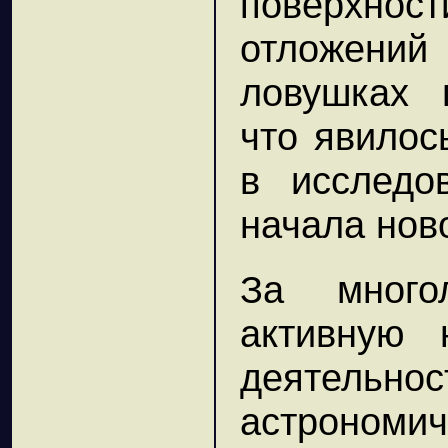
поверхн
отложений 
ловушках 
что явилос
в исследо
начала ново
За многол
активную 
деятельн
астрономич