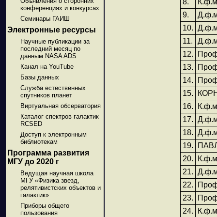
Объявления о сторонних
8.
К.ф.
конференциях и конкурсах
9.
Д.ф.
Семинары ГАИШ
10.
Д.ф.
Электронные ресурсы
11.
Д.ф.
Научные публикации за
последний месяц по
12.
Проф
данным NASA ADS
Канал на YouTube
13.
Проф
Базы данных
14.
Проф
Служба естественных
15.
КОРН
спутников планет
Виртуальная обсерватория
16.
К.ф.
Каталог спектров галактик
17.
Д.ф.
RCSED
18.
Д.ф.
Доступ к электронным
библиотекам
19.
ПАВЛ
Программа развития
20.
К.ф.
МГУ до 2020 г
21.
Д.ф.
Ведущая научная школа
МГУ «Физика звезд,
22.
Проф
релятивистских объектов и
галактик»
23.
Проф
Приборы общего
24.
К.ф.
пользования