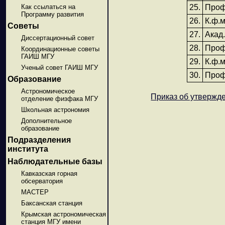
Как ссылаться на
25.
Проф
Программу развития
26.
К.ф.
Советы
27.
Акад
Диссертационный совет
28.
Проф
Координационные советы
ГАИШ МГУ
29.
К.ф.
Ученый совет ГАИШ МГУ
30.
Проф
Образование
Астрономическое
Приказ об утвержде
отделение физфака МГУ
Школьная астрономия
Дополнительное
образование
Подразделения
института
Наблюдательные базы
Кавказская горная
обсерватория
МАСТЕР
Баксанская станция
Крымская астрономическая
станция МГУ имени