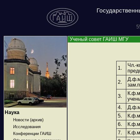
Государственн
5
Ученый совет ГАИШ МГУ
Чл.-
1.
пред
Д.ф.
2.
зам.
К.ф.
3.
учен
4.
Д.ф.
Наука
5.
К.ф.
Новости (архив)
6.
К.ф.
Исследования
7.
К.ф.
Конференции ГАИШ